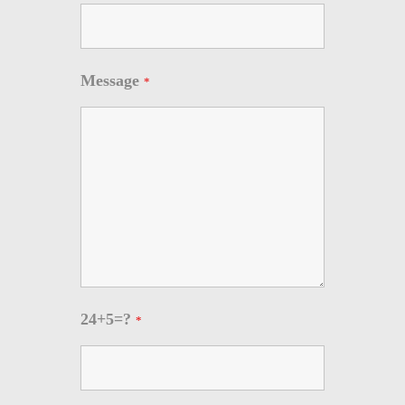
Message
*
24+5=?
*