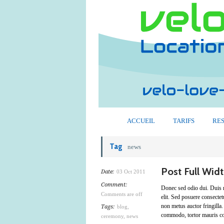
ACCUEIL
TARIFS
RE
Tag
news
Post Full Wid
Date:
03 Oct 2011
Comment:
Donec sed odio dui. Duis mo
Comments are off
elit. Sed posuere consectet
non metus auctor fringilla.
Tags:
blog
,
commodo, tortor mauris co
ceremony
,
news