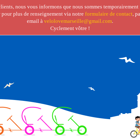
clients, nous vous informons que nous sommes temporairement 
 pour plus de renseignement via notre
formulaire de contact
, p
email à
velolovemarseille@gmail.com
.
Cyclement vôtre !