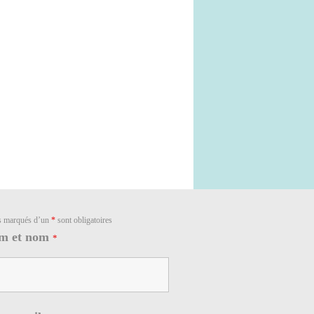
s marqués d’un
*
sont obligatoires
m et nom
*