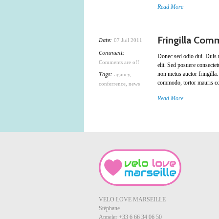
Read More
Fringilla Co
Date:
07 Juil 2011
Comment:
Donec sed odio dui. Duis mo
Comments are off
elit. Sed posuere consectet
non metus auctor fringilla.
Tags:
agancy
,
commodo, tortor mauris co
conferrence
,
news
Read More
VELO LOVE MARSEILLE
Stéphane
Appeler +33 6 66 34 06 50