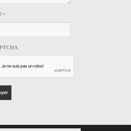
=?
*
PTCHA