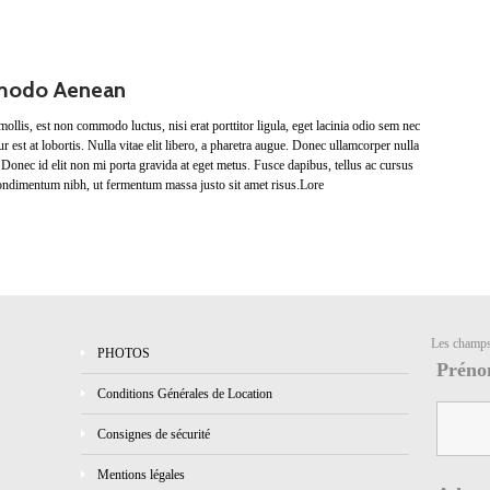
mmodo Aenean
llis, est non commodo luctus, nisi erat porttitor ligula, eget lacinia odio sem nec
ur est at lobortis. Nulla vitae elit libero, a pharetra augue. Donec ullamcorper nulla
 Donec id elit non mi porta gravida at eget metus. Fusce dapibus, tellus ac cursus
ndimentum nibh, ut fermentum massa justo sit amet risus.Lore
Les champ
PHOTOS
Préno
Conditions Générales de Location
Consignes de sécurité
Mentions légales