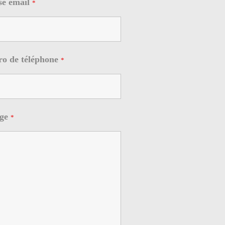
se email
*
o de téléphone
*
age
*