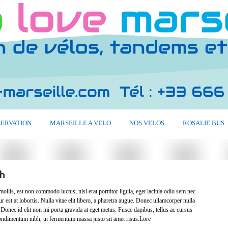
SERVATION
MARSEILLE A VELO
NOS VELOS
ROSALIE BUS
th
llis, est non commodo luctus, nisi erat porttitor ligula, eget lacinia odio sem nec
ur est at lobortis. Nulla vitae elit libero, a pharetra augue. Donec ullamcorper nulla
 Donec id elit non mi porta gravida at eget metus. Fusce dapibus, tellus ac cursus
ndimentum nibh, ut fermentum massa justo sit amet risus.Lore